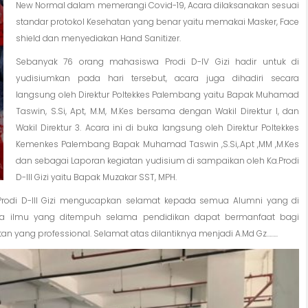
New Normal dalam memerangi Covid-19, Acara dilaksanakan sesuai
standar protokol Kesehatan yang benar yaitu memakai Masker, Face
shield dan menyediakan Hand Sanitizer.
Sebanyak 76 orang mahasiswa Prodi D-IV Gizi hadir untuk di
yudisiumkan pada hari tersebut, acara juga dihadiri secara
langsung oleh Direktur Poltekkes Palembang yaitu Bapak Muhamad
Taswin, S.Si, Apt, M.M, M.Kes bersama dengan Wakil Direktur I, dan
Wakil Direktur 3. Acara ini di buka langsung oleh Direktur Poltekkes
Kemenkes Palembang Bapak Muhamad Taswin ,S.Si,.Apt ,MM ,M.Kes
dan sebagai Laporan kegiatan yudisium di sampaikan oleh Ka.Prodi
D-III Gizi yaitu Bapak Muzakar SST, MPH.
Ka.Prodi D-III Gizi mengucapkan selamat kepada semua Alumni yang di
ga ilmu yang ditempuh selama pendidikan dapat bermanfaat bagi
 yang professional. Selamat atas dilantiknya menjadi A.Md Gz……..