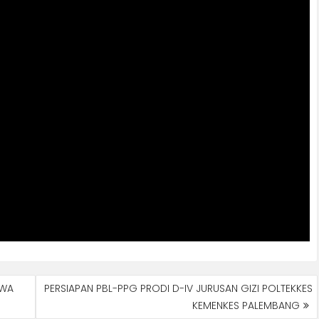
SWA
PERSIAPAN PBL-PPG PRODI D-IV JURUSAN GIZI POLTEKKES
KEMENKES PALEMBANG