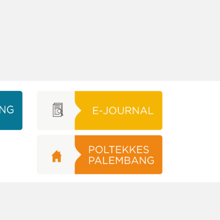
Education Base by
Acme Themes