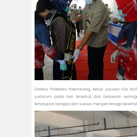
Direktur Poltekkes Palembang, Ketua Jurusan Gizi, 
yudisium pada hari tersebut, dan berpesan semo
kehidupan bangsa dan sukses menjadi tenaga kesehatan