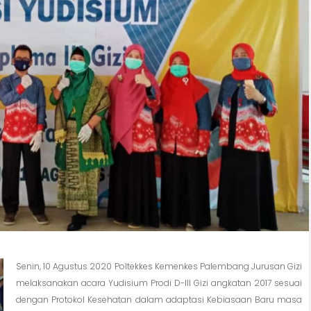
Senin, 10 Agustus 2020 Poltekkes Kemenkes Palembang Jurusan Gizi
melaksanakan acara Yudisium Prodi D-III Gizi angkatan 2017 sesuai
dengan Protokol Kesehatan dalam adaptasi Kebiasaan Baru masa