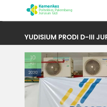
Skip
to
YUDISIUM PRODI D-III J
content
10
Agu
2020