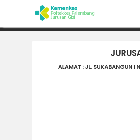
Skip
to
KONTAK
content
JURUSA
ALAMAT : JL. SUKABANGUN I