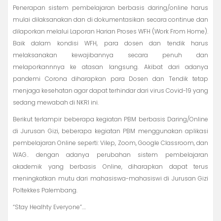
Penerapan sistem pembelajaran berbasis daring/online harus
mulai dilaksanakan dan di dokumentasikan secara continue dan
dilaporkan melalui Laporan Harian Proses WFH (Work From Home).
Baik dalam kondisi WFH, para dosen dan tendik harus
melaksanakan kewajibannya secara penuh dan
melaporkannnya ke atasan langsung. Akibat dari adanya
pandemi Corona diharapkan para Dosen dan Tendik tetap
menjaga kesehatan agar dapat terhindar dari virus Covid-19 yang
sedang mewabah di NKRI ini.
Berikut terlampir beberapa kegiatan PBM berbasis Daring/Online
di Jurusan Gizi, beberapa kegiatan PBM menggunakan aplikasi
pembelajaran Online seperti: Vilep, Zoom, Google Classroom, dan
WAG.. dengan adanya perubahan sistem pembelajaran
akademik yang berbasis Online, diharapkan dapat terus
meningkatkan mutu dari mahasiswa-mahasiswi di Jurusan Gizi
Poltekkes Palembang.
“Stay Healhty Everyone”….