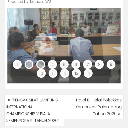
Reported by: Nathasa W.S
1
2
3
4
5
6
7
8
9
Rapat PBM Online Jurusan Gizi
ZOOM aplikasi
10
11
12
13
14
NAVIGASI
“PENCAK SILAT LAMPUNG
Halal Bi Halal Poltekkes
POS
INTERNATIONAL
Kemenkes Palembang
CHAMPIONSHIP V PIALA
Tahun 2020
KEMENPORA RI TAHUN 2020”