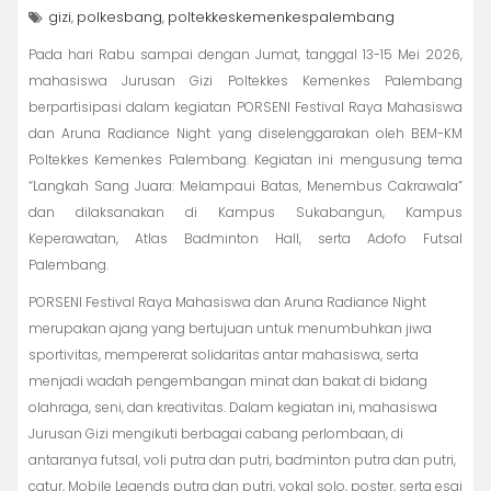
gizi
polkesbang
poltekkeskemenkespalembang
,
,
Pada hari Rabu sampai dengan Jumat, tanggal 13-15 Mei 2026,
mahasiswa Jurusan Gizi Poltekkes Kemenkes Palembang
berpartisipasi dalam kegiatan PORSENI Festival Raya Mahasiswa
dan Aruna Radiance Night yang diselenggarakan oleh BEM-KM
Poltekkes Kemenkes Palembang. Kegiatan ini mengusung tema
“Langkah Sang Juara: Melampaui Batas, Menembus Cakrawala”
dan dilaksanakan di Kampus Sukabangun, Kampus
Keperawatan, Atlas Badminton Hall, serta Adofo Futsal
Palembang.
PORSENI Festival Raya Mahasiswa dan Aruna Radiance Night
merupakan ajang yang bertujuan untuk menumbuhkan jiwa
sportivitas, mempererat solidaritas antar mahasiswa, serta
menjadi wadah pengembangan minat dan bakat di bidang
olahraga, seni, dan kreativitas. Dalam kegiatan ini, mahasiswa
Jurusan Gizi mengikuti berbagai cabang perlombaan, di
antaranya futsal, voli putra dan putri, badminton putra dan putri,
catur, Mobile Legends putra dan putri, vokal solo, poster, serta esai