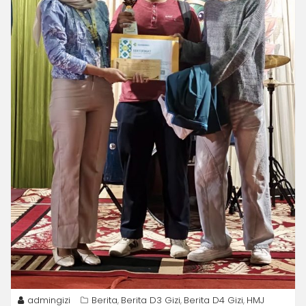
admingizi
Berita
Berita D3 Gizi
Berita D4 Gizi
HMJ
,
,
,