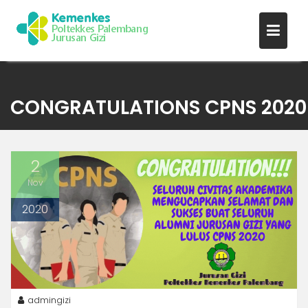
Skip
to
CONGRATULATIONS CPNS 2020
content
2
Nov
2020
admingizi