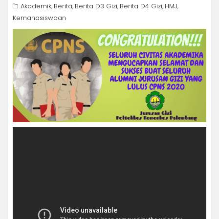
Akademik
Berita
Berita D3 Gizi
Berita D4 Gizi
HMJ
,
,
,
,
,
Kemahasiswaan