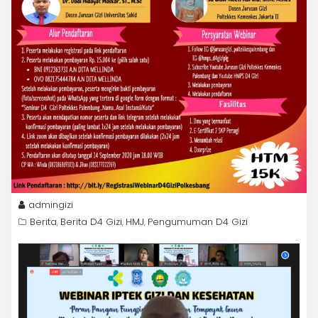
admingizi
Berita
Berita D4 Gizi
HMJ
Pengumuman D4 Gizi
,
,
,