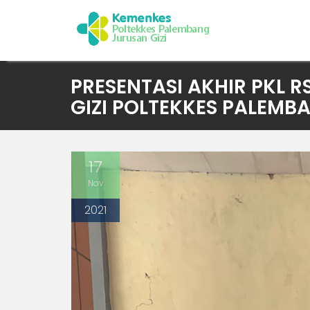
Skip
PRESENTASI AKHIR PKL 
to
GIZI POLTEKKES PALEMB
content
17
Nov
2021