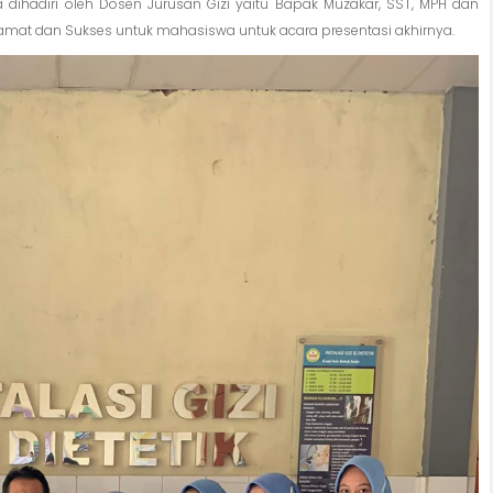
dihadiri oleh Dosen Jurusan Gizi yaitu Bapak Muzakar, SST, MPH dan
lamat dan Sukses untuk mahasiswa untuk acara presentasi akhirnya.