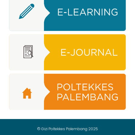
© Gizi Poltekkes Palembang 2025