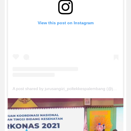
View this post on Instagram
A post shared by jurusangizi_poltekkespalembang (@jurusangizi_poltekkespalembang)