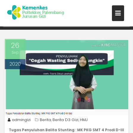
PENYULUHAN DAN KONSELING
Skip
GIZI MAHASISWA PRODI D-III
to
GIZI
content
26
Sep
2020
admingizi
Berita
Berita D3 Gizi
HMJ
,
,
Tugas Penyuluhan Balita Stunting : MK PKG SMT 4 Prodi D-III