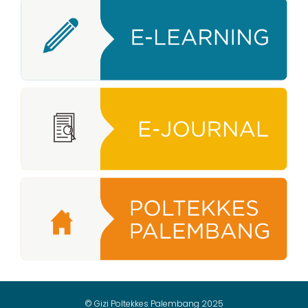
© Gizi Poltekkes Palembang 2025