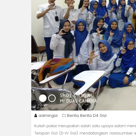
admingizi
Berita
Berita D4 Gizi
,
Kuliah pakar merupakan salah satu upaya salam meningk
Terapan Gizi (D-IV Gizi) mendatangkan narasumber s