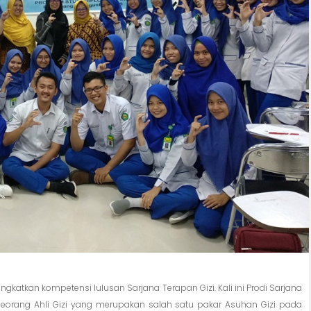
atkan kompetensi lulusan Sarjana Terapan Gizi. Kali ini Prodi Sarjana
eorang Ahli Gizi yang merupakan salah satu pakar Asuhan Gizi pada