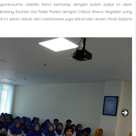
angunkusumo Jakarta. Kami berharap dengan kuliah pakar ini akan
g Asuhan Gizi Pada Pasien dengan Critical Illness. Kegiatan yang
ini selain diikuti oleh mahasiswa juga diikuti oleh dosen Prodi Sarjana