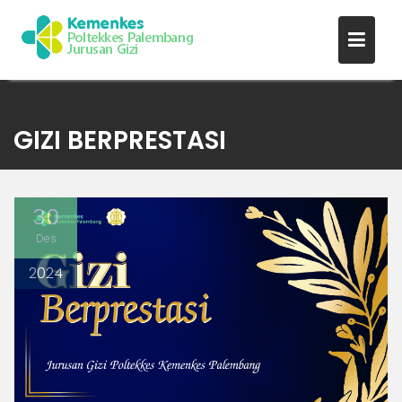
Skip
to
GIZI BERPRESTASI
content
30
Des
2024