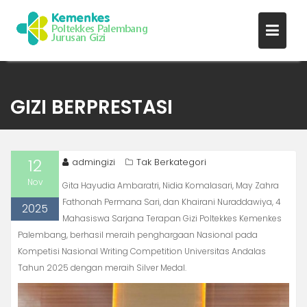
Skip
to
GIZI BERPRESTASI
content
12
admingizi
Tak Berkategori
Nov
Gita Hayudia Ambaratri, Nidia Komalasari, May Zahra
Fathonah Permana Sari, dan Khairani Nuraddawiya, 4
2025
Mahasiswa Sarjana Terapan Gizi Poltekkes Kemenkes
Palembang, berhasil meraih penghargaan Nasional pada
Kompetisi Nasional Writing Competition Universitas Andalas
Tahun 2025 dengan meraih Silver Medal.