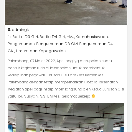
admingizi
Berita D3 Gizi
Berita D4 Gizi
HMJ
Kemahasiswaan
,
,
,
,
Pengumuman
Pengumuman D3 Gizi
Pengumuman D4
,
,
Gizi
Umum dan Kepegawaian
,
Palembang, 07 Maret 2022, Apel pagi yg merupakan suatu
bentuk kegiatan rutin di laksanakan untuk membentuk
kedisplinan pegawai Jurusan Gizi Poltekkes Kemenkes
Palembang dengan tetap memperhatikan Protokol kesehatan
.Kegiatan apel pagi ini dipimpin langsung oleh Ketua Jurusan Gizi
yaitu Ibu Susyani, S.SiT, M.Kes. Selamat Bekerja