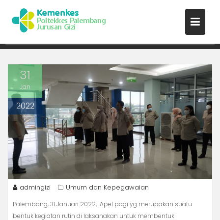
Skip
APEL MINGGUAN JURUSAN GIZI
to
31 JANUARI 2022
content
31
Jan
2022
admingizi
Umum dan Kepegawaian
Palembang, 31 Januari 2022, Apel pagi yg merupakan suatu
bentuk kegiatan rutin di laksanakan untuk membentuk