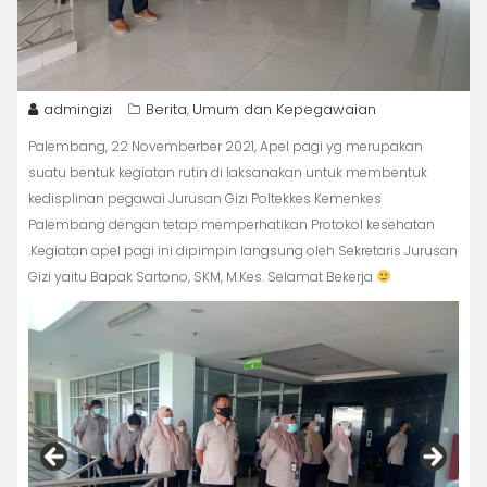
admingizi
Berita
Umum dan Kepegawaian
,
Palembang, 22 Novemberber 2021, Apel pagi yg merupakan
suatu bentuk kegiatan rutin di laksanakan untuk membentuk
kedisplinan pegawai Jurusan Gizi Poltekkes Kemenkes
Palembang dengan tetap memperhatikan Protokol kesehatan
.Kegiatan apel pagi ini dipimpin langsung oleh Sekretaris Jurusan
Gizi yaitu Bapak Sartono, SKM, M.Kes. Selamat Bekerja