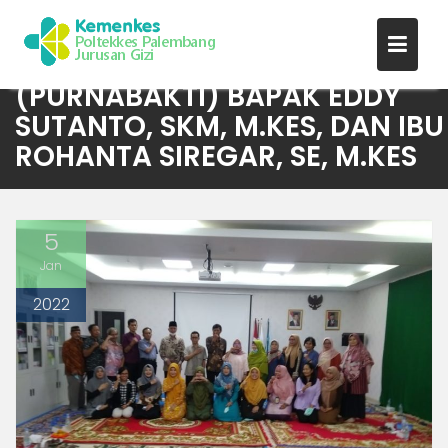
ACARA PELEPASAN
(PURNABAKTI) BAPAK EDDY
Skip
SUTANTO, SKM, M.KES, DAN IBU
to
ROHANTA SIREGAR, SE, M.KES
content
5
Jan
2022