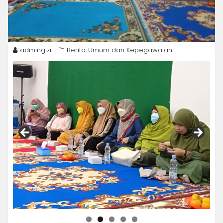
admingizi
Berita
Umum dan Kepegawaian
,